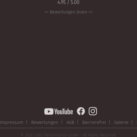
4.95 / 5.00
>> Bewertungen lesen <<
Impressum |
Bewertungen |
AGB |
Barrierefrei |
Galerie |
© 2026 JUBU Performance GmbH - All Rights Reserved.