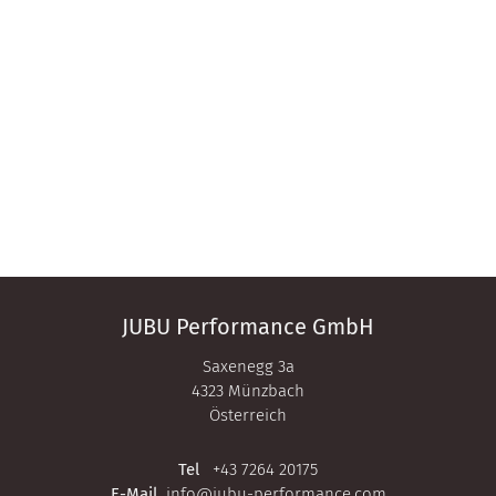
JUBU Performance GmbH
Saxenegg 3a
4323 Münzbach
Österreich
Tel
+43 7264 20175
E-Mail
info@jubu-performance.com