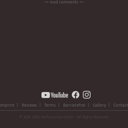
>> read comments <<
Imprint |
Reviews |
Terms |
Barrierefrei |
Gallery |
Contact
© 2026 JUBU Performance GmbH - All Rights Reserved.